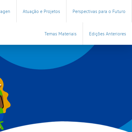
wagen
Atuação e Projetos
Perspectivas para o Futuro
Temas Materiais
Edições Anteriores