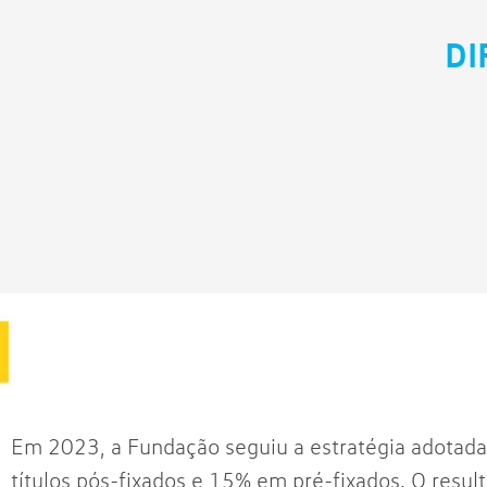
DI
Em 2023, a Fundação seguiu a estratégia adotad
títulos pós-fixados e 15% em pré-fixados. O resu